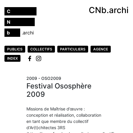
CNb.archi
C
hristmann
N
achbrand
b
ürø
.archi
PUBLICS
COLLECTIFS
PARTICULIERS
AGENCE
INDEX
2009 - OSO2009
Festival Ososphère
2009
Missions de Maîtrise d’œuvre :
conception et réalisation, collaboration
en tant que membre du collectif
d'Ar(t)chitectes 3RS