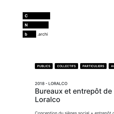
C
hristmann
N
achbrand
b
ürø
.archi
PUBLICS
COLLECTIFS
PARTICULIERS
A
2018 - LORALCO
Bureaux et entrepôt de 
Loralco
Conception du sièges social + entrepôt d